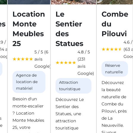
Location
Le
Combe
es
Monte
Sentier
du
Meubles
des
Pilouvi
25
Statues
.9 / 5
4.6 /
114 avis
(63 
5 / 5 (6
4.8 / 5
oogle)
Goo
avis
(231
Réserve
Google)
avis
naturelle
Google)
Agence de
location de
Découvrez
Attraction
matériel
touristique
la beauté
naturelle de
Besoin d'un
Découvrez Le
Combe du
monte-escalier
Sentier des
à
Pilouvi, près
? Location
Statues, une
s
de La
Monte Meubles
attraction
e
Neuveville.
25, votre
touristique
Si vous