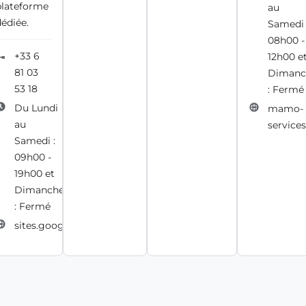
plateforme
au
édiée.
Samedi 
08h00 -
+33 6
12h00 e
81 03
Dimanc
53 18
: Fermé
Du Lundi
mamo-
au
services
Samedi :
09h00 -
19h00 et
Dimanche
: Fermé
sites.google.com