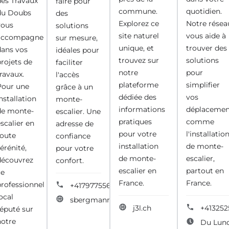
des Travaux
faire pour
commune.
quotidien.
du Doubs
des
Explorez ce
Notre résea
vous
solutions
site naturel
vous aide à
accompagne
sur mesure,
unique, et
trouver des
dans vos
idéales pour
trouvez sur
solutions
rojets de
faciliter
notre
pour
ravaux.
l'accès
plateforme
simplifier
Pour une
grâce à un
dédiée des
vos
nstallation
monte-
informations
déplacemen
de monte-
escalier. Une
pratiques
comme
scalier en
adresse de
pour votre
l'installatio
toute
confiance
installation
de monte-
érénité,
pour votre
de monte-
escalier,
découvrez
confort.
escalier en
partout en
ce
France.
France.
professionnel
+41797755642
ocal
sbergmann.ch
j3l.ch
+41325
réputé sur
notre
Du Lun