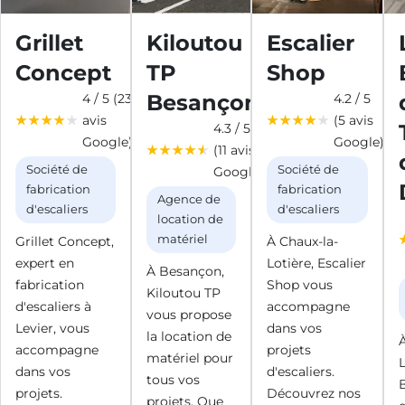
Grillet
Kiloutou
Escalier
Concept
TP
Shop
Besançon
4 / 5 (23
4.2 / 5
avis
(5 avis
4.3 / 5
Google)
Google)
(11 avis
Société de
Société de
Google)
fabrication
fabrication
Agence de
d'escaliers
d'escaliers
location de
matériel
Grillet Concept,
À Chaux-la-
expert en
Lotière, Escalier
À Besançon,
fabrication
Shop vous
Kiloutou TP
d'escaliers à
accompagne
vous propose
Levier, vous
dans vos
la location de
accompagne
projets
matériel pour
dans vos
d'escaliers.
tous vos
projets.
Découvrez nos
projets. Que