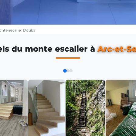
nte escalier Doubs
els du monte escalier à
Arc-et-S