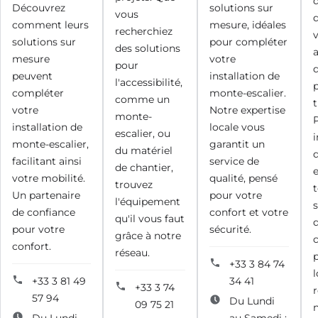
Découvrez
solutions sur
vous
comment leurs
mesure, idéales
recherchiez
solutions sur
pour compléter
des solutions
mesure
votre
pour
peuvent
installation de
l'accessibilité,
p
compléter
monte-escalier.
comme un
t
votre
Notre expertise
monte-
installation de
locale vous
escalier, ou
i
monte-escalier,
garantit un
du matériel
facilitant ainsi
service de
de chantier,
e
votre mobilité.
qualité, pensé
trouvez
Un partenaire
pour votre
l'équipement
s
de confiance
confort et votre
qu'il vous faut
pour votre
sécurité.
grâce à notre
confort.
réseau.
+33 3 84 74
l
+33 3 81 49
34 41
+33 3 74
57 94
Du Lundi
09 75 21