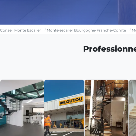
Conseil Monte Escalier
Monte escalier Bourgogne-Franche-Comté
Mo
Professionn