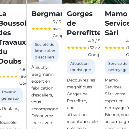
La
Bergmann
Gorges
Mamo
Boussole
de
Servic
5 / 5 (2
avis
des
Perrefitte
Sàrl
Google)
Travaux
4.8 / 5
4
Société de
(52 avis
(
du
fabrication
Google)
G
d'escaliers
Doubs
Attraction
Service de
À Suchy,
4.8 / 5
touristique
nettoyage
Bergmann,
(86 avis
Découvrez les
Mamo
expert en
Google)
magnifiques
Services
fabrication
Travaux
Gorges de
Sàrl, votre
d'escaliers,
généraux
Perrefitte,
expert en
vous
une
nettoyage 
À Roulans,
accompagne.
attraction
Bienne, vou
La
Découvrez
incontournable
accompagn
Boussole
leur savoir-
près de la
dans votre