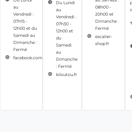
Du Lundi
au Samedi :
Du Lundi
au
08h00 -
au
d
Vendredi :
20h00 et
Vendredi :
07h15 -
Dimanche :
07h30 -
12h00 et du
Fermé
12h00 et
Samedi au
escalier-
du
Dimanche :
shop.fr
Samedi
Fermé
au
facebook.com
Dimanche
: Fermé
kiloutou.fr