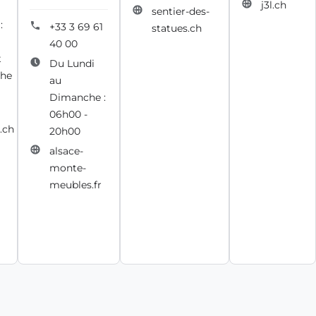
j3l.ch
sentier-des-
:
+33 3 69 61
statues.ch
40 00
t
Du Lundi
he
au
Dimanche :
06h00 -
.ch
20h00
alsace-
monte-
meubles.fr