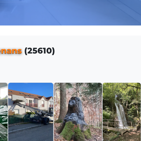
enans
(25610)