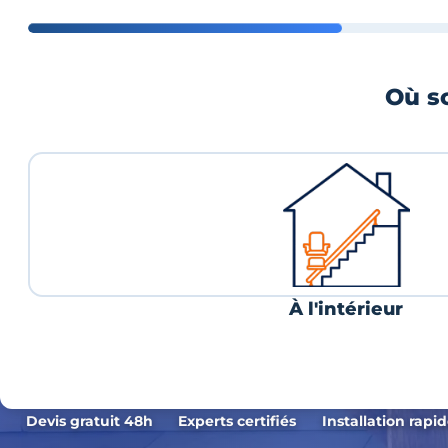
Où so
À l'intérieur
Devis gratuit 48h
Experts certifiés
Installation rapi