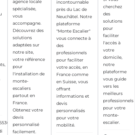
agence locale
incontournable
cherchez
spécialisée,
près du Lac de
u
des
vous
Neuchâtel. Notre
solutions
accompagne.
plateforme
pour
Découvrez des
"Monte Escalier"
faciliter
solutions
vous connecte à
l'accès à
adaptées sur
des
votre
notre site,
professionnels
domicile,
votre référence
pour faciliter
ts,
notre
pour
votre accès, en
plateforme
l'installation de
France comme
n
vous guide
monte-
en Suisse, vous
vers les
escaliers
offrant
meilleurs
partout en
informations et
professionnels
France.
devis
pour votre
Obtenez votre
personnalisés
monte-
devis
pour votre
escalier.
255308
personnalisé
mobilité.
di
facilement.