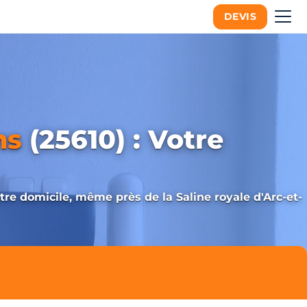
DEVIS
ns
(25610) : Votre
re domicile, même près de la Saline royale d'Arc-et-