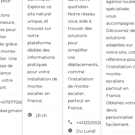
e pour
agence locale
Explorez ce
quotidien.
spécialisée,
site naturel
Notre réseau
tions
vous
unique, et
vous aide à
mesure,
accompagne.
trouvez sur
trouver des
les pour
Découvrez de
notre
solutions
iter
solutions
plateforme
pour
cès grâce
adaptées sur
dédiée des
simplifier
 monte-
notre site, vo
informations
vos
lier. Une
référence pou
pratiques
déplacements,
sse de
l'installation 
pour votre
comme
iance
monte-
installation de
l'installation
 votre
escaliers
monte-
de monte-
ort.
partout en
escalier en
escalier,
France.
France.
partout en
+41797755642
Obtenez votr
France.
devis
sbergmann.ch
j3l.ch
personnalisé
+41325255308
facilement.
Du Lundi