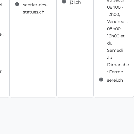
au Jeudi :
j3l.ch
61
sentier-des-
08h00 -
statues.ch
12h00,
Vendredi :
08h00 -
 :
16h00 et
du
Samedi
au
Dimanche
r
: Fermé
serei.ch