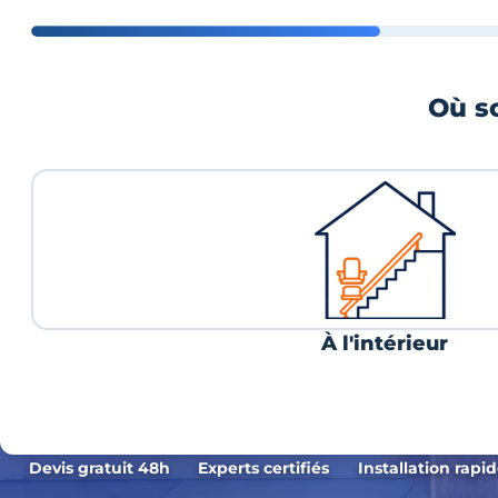
Où so
À l'intérieur
Devis gratuit 48h
Experts certifiés
Installation rapi