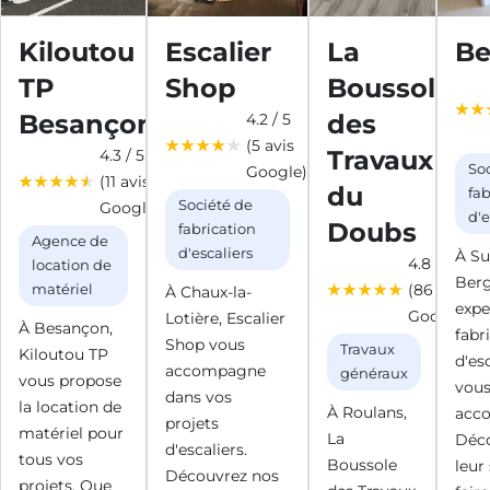
Kiloutou
Escalier
La
B
TP
Shop
Boussole
Besançon
des
4.2 / 5
(5 avis
Travaux
4.3 / 5
So
Google)
(11 avis
du
fab
Société de
Google)
d'e
Doubs
fabrication
Agence de
d'escaliers
À Su
4.8 / 5
location de
Ber
(86 avis
matériel
À Chaux-la-
expe
Google)
Lotière, Escalier
À Besançon,
fabr
Shop vous
Travaux
Kiloutou TP
d'esc
accompagne
généraux
vous propose
vou
dans vos
la location de
À Roulans,
acc
projets
matériel pour
La
Déc
d'escaliers.
tous vos
Boussole
leur
Découvrez nos
projets. Que