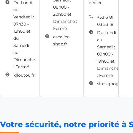
Samedi :
Du Lundi
dédiée.
08h00 -
au
20h00 et
Vendredi :
+33 6 81
Dimanche :
07h30 -
03 53 18
Fermé
12h00 et
Du Lundi
escalier-
du
au
shop.fr
Samedi
Samedi :
au
09h00 -
Dimanche
19h00 et
: Fermé
Dimanche
kiloutou.fr
: Fermé
sites.google.com
Votre sécurité, notre priorité à 