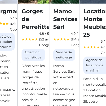
ergmann
Gorges
Mamo
Locatio
de
Services
Monte
5 / 5 (2
avis
Perrefitte
Sàrl
Meuble
Google)
25
4.8 / 5
4.9 / 5
ciété de
(52 avis
(114 avis
5 /
rication
Google)
Google)
avi
scaliers
Attraction
Service de
Go
chy,
touristique
nettoyage
Agence de
gmann,
location de
Découvrez les
Mamo
rt en
matériel
magnifiques
Services Sàrl,
ication
Gorges de
votre expert
aliers,
Besoin d'un
Perrefitte,
en
s
monte-escali
une attraction
nettoyage à
ompagne.
? Location
incontournable
Bienne, vous
ouvrez
Monte Meubl
près de la
accompagne
 savoir-
25, votre
commune.
dans votre