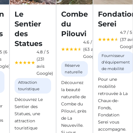
n
Le
Combe
Fondatio
Sentier
du
Serei
s
des
Pilouvi
4.7 / 5
(37 av
Statues
4.6 / 5
Googl
(63 avis
 5 (6
4.8 / 5
Fournisseur
Google)
s
(231
d'équipement
Réserve
ogle)
avis
de mobilité
naturelle
Google)
Pour une
Découvrez
Attraction
mobilité
touristique
la beauté
retrouvée à La
naturelle de
Découvrez Le
Chaux-de-
Combe du
er
Sentier des
Fonds,
Pilouvi, près
Statues, une
Fondation
de La
es
attraction
Serei vous
Neuveville.
touristique
accompagne.
Si vous