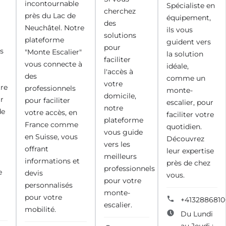
incontournable
Spécialiste en
cherchez
près du Lac de
équipement,
des
Neuchâtel. Notre
ils vous
solutions
plateforme
guident vers
pour
s
"Monte Escalier"
la solution
faciliter
vous connecte à
idéale,
l'accès à
des
comme un
votre
tre
professionnels
monte-
domicile,
r
pour faciliter
escalier, pour
notre
de
votre accès, en
faciliter votre
plateforme
France comme
quotidien.
vous guide
en Suisse, vous
Découvrez
vers les
offrant
leur expertise
meilleurs
informations et
près de chez
professionnels
e
devis
vous.
pour votre
personnalisés
monte-
pour votre
+4132886810
escalier.
mobilité.
Du Lundi