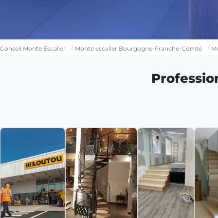
Conseil Monte Escalier
Monte escalier Bourgogne-Franche-Comté
Mo
Professio