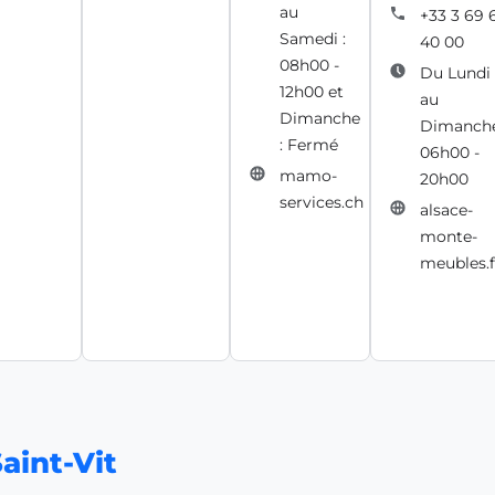
au
+33 3 69 
Samedi :
40 00
08h00 -
Du Lundi
12h00 et
au
Dimanche
Dimanche
: Fermé
06h00 -
mamo-
20h00
services.ch
alsace-
monte-
meubles.f
Saint-Vit