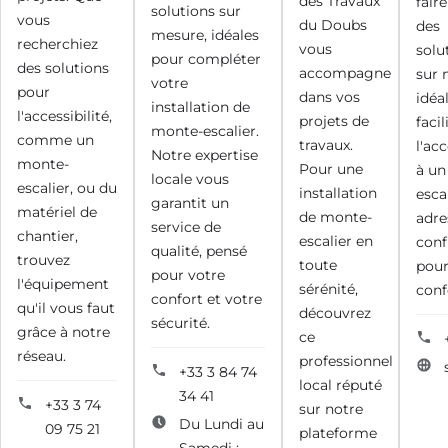
des Travaux
fair
solutions sur
vous
du Doubs
des
mesure, idéales
recherchiez
vous
solu
pour compléter
des solutions
accompagne
sur 
votre
pour
dans vos
idéa
installation de
l'accessibilité,
projets de
facil
monte-escalier.
comme un
travaux.
l'ac
Notre expertise
monte-
Pour une
à un
locale vous
escalier, ou du
installation
esca
garantit un
matériel de
de monte-
adre
service de
chantier,
escalier en
conf
qualité, pensé
trouvez
toute
pour
pour votre
l'équipement
sérénité,
conf
confort et votre
qu'il vous faut
découvrez
sécurité.
grâce à notre
ce
réseau.
professionnel
+33 3 84 74
local réputé
34 41
+33 3 74
sur notre
Du Lundi au
09 75 21
plateforme