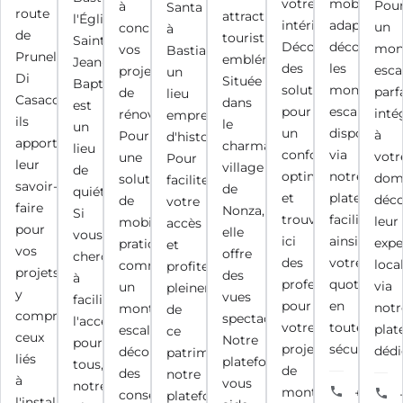
votre
mobilité
Pou
à
Santa
route
attraction
l'Église
intérieur.
adaptée,
un
concrétiser
à
de
touristique
Saint
Découvrez
découvrez
mon
vos
Bastia,
Prunelli
emblématique.
Jean-
des
les
esca
projets
un
Di
Située
Baptiste
solutions
monte-
parf
de
lieu
Casacconi,
dans
est
pour
escaliers
inté
rénovation.
empreint
ils
le
un
un
disponibles
à
Pour
d'histoire.
apportent
charmant
lieu
confort
via
votr
une
Pour
leur
village
de
optimal,
notre
domi
solution
faciliter
savoir-
de
quiétude.
et
plateforme,
déco
de
votre
faire
Nonza,
Si
trouvez
facilitant
leur
mobilité
accès
pour
elle
vous
ici
ainsi
expe
pratique
et
vos
offre
cherchez
des
votre
loca
comme
profiter
projets,
des
à
professionnels
quotidien
via
un
pleinement
y
vues
faciliter
pour
en
notr
monte-
de
compris
spectaculaires.
l'accès
votre
toute
plat
escalier,
ce
ceux
Notre
pour
projet
sécurité.
dédi
découvrez
patrimoine,
liés
plateforme
tous,
de
des
notre
à
vous
notre
monte-
+33
conseils
plateforme
l'installation