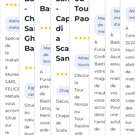
avis
G
avis
-
Bastia
-
Tour
Google)
Service de
Ate
Google)
Chjesa
Cappella
Paoline
3.9 / 5
maintena
mé
Magasin
Atelier de
(1778
d'ascenseu
de
San
di
4.6 / 5
métallerie
À
avis
meubles
(2633
À
Conc
Ghjuvan’
a
Spécialiste
Google)
avis
À
Bastia,
3S2
de
Battistu
Scala
Magasin
Google)
Furiani,
Corse
Hori
la
de
Santa
Conforama
Ascenseurs
4.6 / 5
votr
Attraction
métallerie
bricolage
Bastia,
assure
(264
ateli
touristique
4.6 / 5
à
votre
la
avis
de
À
(119 avis
Monte,
Découvrez
magasin
maintenan
Google)
méta
Furiani,
Google)
SARL
la
de
de
de
près
Église
FELICELLI
Tour
Chapelle
meubles,
vos
conf
de
catholique
Métallerie
de
vous
ascenseurs.
crée
Bastia,
Découvrez
vous
Nonza
Située
accompagne
Pour
des
Leroy
la
accompagne.
ou
au
dans
une
solu
Merlin
Chapelle
Situé
Tour
cœur
l'aménagement
solution
sur
vous
de
sur
Paoline,
de
de
de
mesu
aide
Scala
la
une
Bastia,