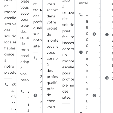
aide
plateforme
escalier.
4
et
vous
de
à
vous
95
trouvez
accompagne
monte-
trouver
accompagne
+33
32
des
dans
escalier.
des
pour
8
50
professionnels
votre
Trouvez
solutions
trouver
92
87
qualifiés
projet
des
pour
des
01
sur
de
Du Lun
solutions
faciliter
solutions
08
notre
monte-
au
locales
l'accès,
de
08
site.
escalier,
Vendred
fiables
comme
monte-
vous
Du Lundi
08h00 -
grâce
un
escalier
+33
connectant
au
12h00 e
à
monte-
adaptées
4
à
Vendredi :
du
notre
escalier,
à
95
des
10h00 -
Samedi
plateforme.
pour
vos
30
professionnels
12h00,
au
profiter
besoins.
90
qualifiés
Samedi :
Diman
+33
pleinement
70
près
10h00 -
: Fermé
4
des
+33
de
19h00 et
Du Lundi
corse-
95
sites.
4
chez
Dimanche
au
ascens
33
95
vous.
: Fermé
Samedi :
66
55