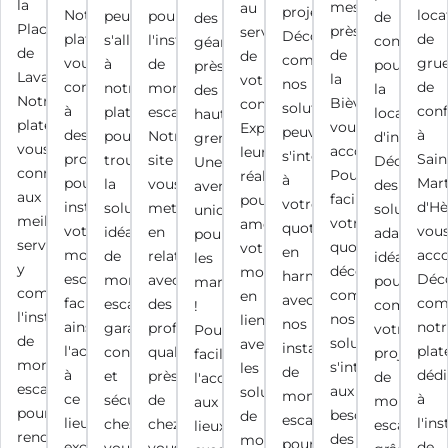
la
mesure
au
projets.
Notre
loca
peut
pour
de
des
Place
près
service
Découvrez
plateforme
de
s'allier
l'installation
confiance
géants"
de
de
de
comment
vous
gru
à
de
pour
près
Lavalette.
la
votre
nos
connecte
de
notre
monte-
la
des
Notre
Bièvre,
confort.
solutions
à
conf
plateforme
escalier.
location
hauteurs
plateforme
vous
Explorez
peuvent
des
à
pour
Notre
d'installat
grenobloises.
vous
accompagne.
leurs
s'intégrer
professionnels
Sain
trouver
site
Découvre
Une
connecte
Pour
réalisations
à
pour
Mart
la
vous
des
aventure
aux
faciliter
pour
votre
installer
d'Hè
solution
met
solutions
unique
meilleurs
votre
améliorer
quotidien,
votre
vou
idéale
en
adaptées,
pour
services,
quotidien,
votre
en
monte-
acc
de
relation
idéales
les
y
découvrez
mobilité,
harmonie
escalier,
Déc
monte-
avec
pour
marcheurs
compris
comment
en
avec
facilitant
com
escalier,
des
compléter
!
l'installation
nos
lien
nos
ainsi
notr
garantissant
professionnels
votre
Pour
de
solutions
avec
installations
l'accès
plat
confort
qualifiés
projet
faciliter
monte-
s'intègrent
les
de
à
dédi
et
près
de
l'accès
escaliers,
aux
solutions
monte-
ce
à
sécurité
de
monte-
aux
pour
besoins
de
escalier,
lieu
l'ins
chez
chez
escalier
lieux
rendre
des
monte-
pour
exceptionnel
de