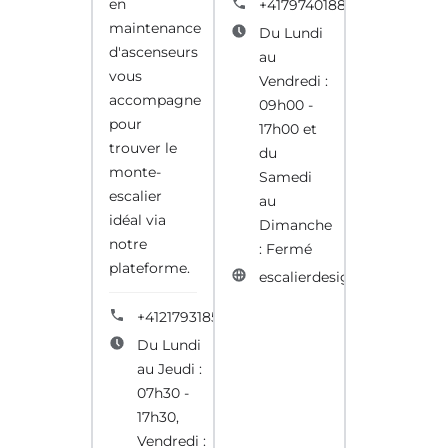
en
+41797401888
maintenance
Du Lundi
d'ascenseurs
au
vous
Vendredi :
accompagne
09h00 -
pour
17h00 et
trouver le
du
monte-
Samedi
escalier
au
idéal via
Dimanche
notre
: Fermé
plateforme.
escalierdesign.ch
+41217931856
Du Lundi
au Jeudi :
07h30 -
17h30,
Vendredi :