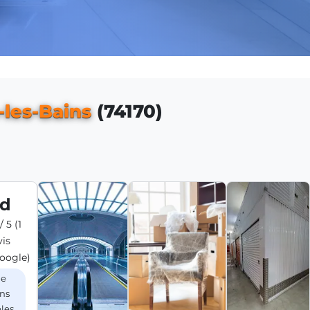
-les-Bains
(74170)
ld
/ 5 (1
vis
oogle)
de
ons
les