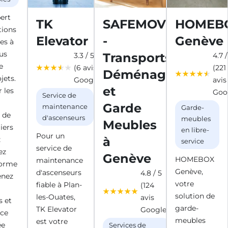
ert
TK
SAFEMOVING
HOMEB
tions
Elevator
-
Genève
es à
us
Transports,
3.3 / 5
4.7 /
e
(6 avis
(221
Déménagements
jets.
Google)
avis
et
 les
Goo
Service de
Garde
maintenance
Garde-
s de
d'ascenseurs
meubles
Meubles
iers
en libre-
Pour un
à
z
service
service de
ez
Genève
HOMEBOX
maintenance
forme
Genève,
d'ascenseurs
4.8 / 5
enez
votre
fiable à Plan-
(124
solution de
les-Ouates,
avis
s et
garde-
TK Elevator
Google)
nce
meubles
est votre
ée
Services de