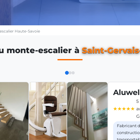
escalier Haute-Savoie
u monte-escalier à
Saint-Gervais
Aluwe
5 
a
G
Fabricant 
constructi
transportab