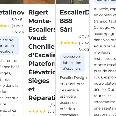
Aluweld, exp
talinov
Rigert
EscalierDesign
en construc
Monte-
888
3.9 / 5
transportabl
(9 avis
Carouge, vo
Escaliers
Sàrl
Google)
accompagn
Vaud:
4.3 / 5
dans vos pro
ciété de
(12 avis
Chenilles
brication
Pour trouver
Google)
escaliers
meilleurs
d'Escaliers,
Société de
installateur
allateur de
Plateformes
fabrication
monte-escal
fiance basé
d'escaliers
Élévatrices,
près de che
linges,
vous, explor
EscalierDesign
alinov
Sièges
notre plate
888 Sàrl, près
lle dans la
et
dédiée. Obt
de Genève,
ation
toutes les
Réparation
est votre
caliers sur
information
expert en
ure.
5 / 5 (1
une assista
création
uvez chez
avis
personnalis
d'escaliers.