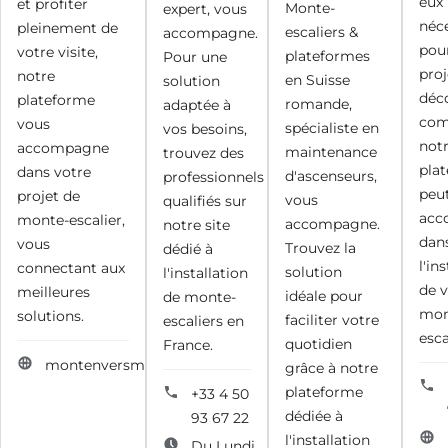
eux 
et profiter
Monte-
expert, vous
néc
pleinement de
escaliers &
accompagne.
pou
votre visite,
plateformes
Pour une
proj
notre
en Suisse
solution
déc
plateforme
romande,
adaptée à
co
vous
spécialiste en
vos besoins,
not
accompagne
maintenance
trouvez des
pla
dans votre
d'ascenseurs,
professionnels
peu
projet de
vous
qualifiés sur
acc
monte-escalier,
accompagne.
notre site
dan
vous
Trouvez la
dédié à
l'in
connectant aux
solution
l'installation
de 
meilleures
idéale pour
de monte-
mon
solutions.
faciliter votre
escaliers en
esca
quotidien
France.
montenversmerdeglace.montblancnaturalresort.com
grâce à notre
plateforme
+33 4 50
dédiée à
93 67 22
l'installation
Du Lundi