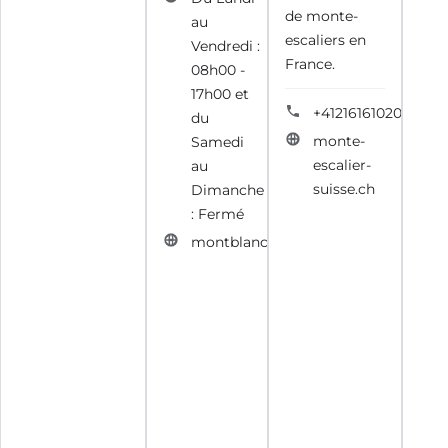
de monte-
au
escaliers en
Vendredi :
France.
08h00 -
17h00 et
+41216161020
du
monte-
Samedi
escalier-
au
suisse.ch
Dimanche
: Fermé
montblancagencement.fr