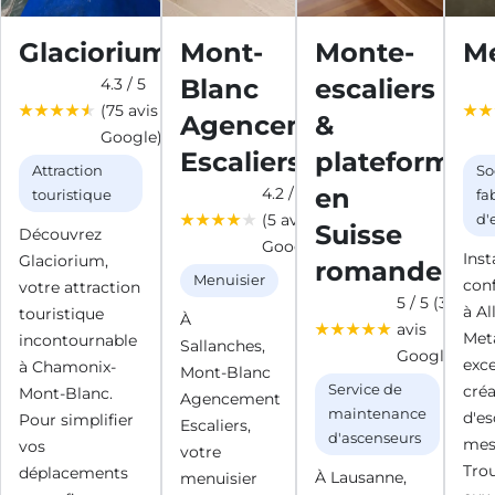
Glaciorium
Mont-
Monte-
Me
Blanc
escaliers
4.3 / 5
(75 avis
Agencement
&
Google)
Escaliers
plateformes
Attraction
So
en
4.2 / 5
touristique
fa
(5 avis
d'
Suisse
Découvrez
Google)
Inst
Glaciorium,
romande
Menuisier
con
votre attraction
5 / 5 (3
à Al
touristique
À
avis
Met
incontournable
Sallanches,
Google)
exce
à Chamonix-
Mont-Blanc
Service de
cré
Mont-Blanc.
Agencement
maintenance
d'es
Pour simplifier
Escaliers,
d'ascenseurs
mes
vos
votre
Tro
déplacements
À Lausanne,
menuisier