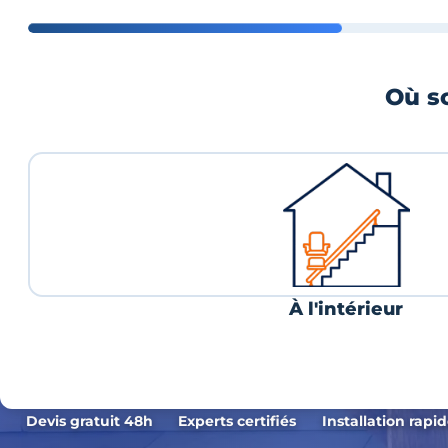
Où so
À l'intérieur
Devis gratuit 48h
Experts certifiés
Installation rapi