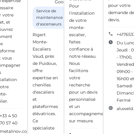
l'expertise
Google)
pour votre
Pour
essaire
Service de
demande d
l'installation
r votre
maintenance
devis.
de votre
et, et
d'ascenseurs
monte-
ouvrez
+417653
Rigert
escalier,
mment
Monte-
faites
Du Lund
re
Escaliers
confiance à
Jeudi : 
teforme
Vaud, près
notre réseau.
- 17h00,
t vous
de Puidoux,
Nous
Vendredi
ompagner
offre
facilitons
09h00 -
s
expertise en
votre
16h00 e
stallation
chenilles
recherche
Samedi 
votre
d'escaliers
pour un devis
Dimanch
te-
et
personnalisé
Fermé
lier.
plateformes
et un
aluweld
élévatrices.
accompagnement
+33 4 50
Ce
sur mesure.
70 57 40
spécialiste
metalinov.com