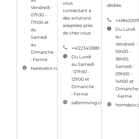
au
vous
dédiée.
Vendredi :
connectant à
07h30 -
des solutions
+41842001
17h00 et
adaptées près
Du Lundi
du
de chez vous.
au
Samedi
Vendredi :
au
+41223412881
10h00 -
Dimanche
Du Lundi
18h00,
: Fermé
au Samedi
Samedi :
tkelevator.com
: 07h30 -
09h00 -
12h00 et
14h00 et
Dimanche
Dimanche
: Fermé
: Fermé
safemoving.ch
homebox.