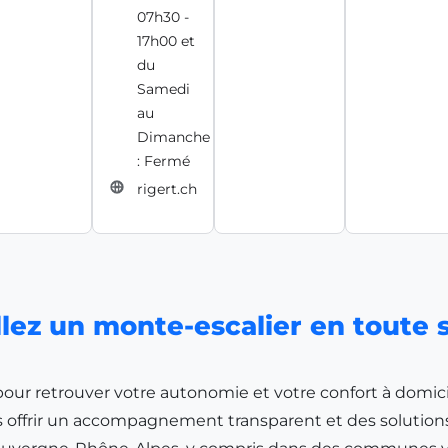
07h30 -
17h00 et
du
Samedi
au
Dimanche
: Fermé
rigert.ch
allez un monte-escalier en toute 
pour retrouver votre autonomie et votre confort à domic
ffrir un accompagnement transparent et des solutions fia