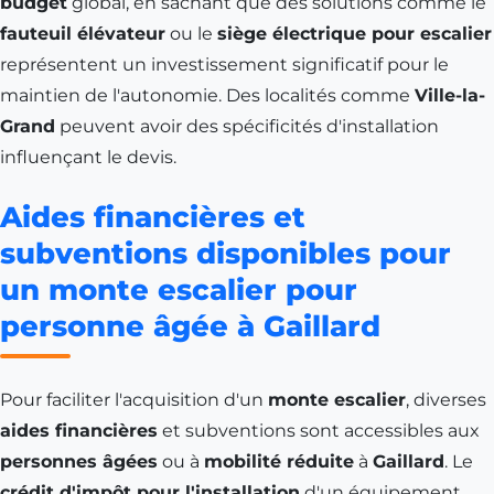
budget
global, en sachant que des solutions comme le
fauteuil élévateur
ou le
siège électrique pour escalier
représentent un investissement significatif pour le
maintien de l'autonomie. Des localités comme
Ville-la-
Grand
peuvent avoir des spécificités d'installation
influençant le devis.
Aides financières et
subventions disponibles pour
un monte escalier pour
personne âgée à Gaillard
Pour faciliter l'acquisition d'un
monte escalier
, diverses
aides financières
et subventions sont accessibles aux
personnes âgées
ou à
mobilité réduite
à
Gaillard
. Le
crédit d'impôt pour l'installation
d'un équipement