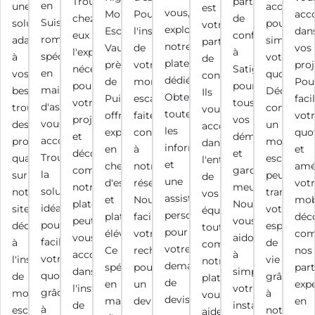
Trouvez
partenaire
en
une
accompa
est
vous,
Monte-
Pour
acc
chez
de
Suisse
solution
pour
votre
explorez
Escaliers
l'installation
dan
eux
confiance
romande,
adaptée
simplifier
partenaire
notre
Vaud,
de
vos
l'expertise
à
spécialiste
à
votre
de
plateforme
près
votre
proj
nécessaire
Satigny
en
vos
quotidien
confiance.
dédiée.
de
monte-
Pou
pour
pour
maintenance
besoins,
Découvre
Ils
Obtenez
Puidoux,
escalier,
faci
votre
tous
d'ascenseurs,
trouvez
commen
vous
toutes
offre
faites
vot
projet,
vos
vous
des
un
accompagnent
les
expertise
confiance
quo
et
déménagement
accompagne.
professionnels
monte-
dans
informations
en
à
et
découvrez
et
Trouvez
qualifiés
escalier
l'entretien
et
chenilles
notre
amé
comment
garde-
la
sur
peut
de
une
d'escaliers
réseau.
vot
notre
meubles.
solution
notre
transform
vos
assistance
et
Nous
mobi
plateforme
Nous
idéale
site
votre
équipements,
personnalisée
plateformes
facilitons
déc
peut
vous
pour
dédié
espace
tout
pour
élévatrices.
votre
co
vous
aidons
faciliter
à
de
comme
votre
Ce
recherche
nos
accompagner
à
votre
l'installation
vie
notre
demande
spécialiste
pour
part
dans
simplifier
quotidien
de
grâce
plateforme
de
en
un
exp
l'installation
votre
grâce
monte-
à
vous
devis.
maintenance
devis
en
de
installation,
à
escaliers
notre
aide