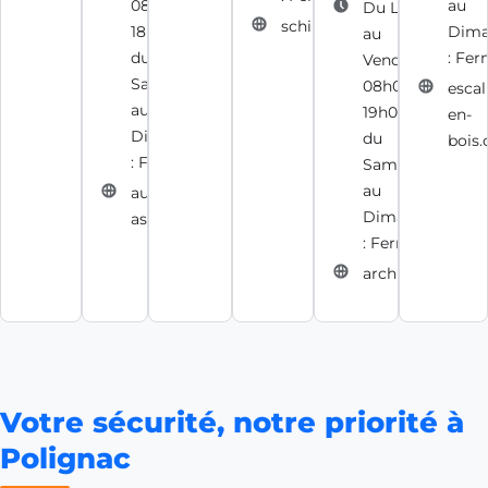
08h00 -
au
Du Lundi
schindler.fr
18h30 et
Dima
au
du
: Fe
Vendredi :
Samedi
08h00 -
escal
au
19h00 et
en-
Dimanche
du
bois
: Fermé
Samedi
au
auvergne-
Dimanche
ascenseurs.fr
: Fermé
archimetal.fr
Votre sécurité, notre priorité à
Polignac