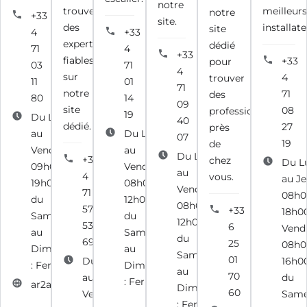
notre
trouvez
meilleur
notre
+33
site.
des
installate
site
4
+33
experts
dédié
71
4
+33
fiables
+33
pour
03
71
4
sur
4
trouver
11
01
71
notre
71
des
80
14
09
site
08
professionnels
19
Du Lundi
40
dédié.
27
près
au
Du Lundi
07
19
de
Vendredi :
au
Du Lundi
+33
chez
Du L
09h00 -
Vendredi :
au
4
vous.
au Je
19h00 et
08h00 -
Vendredi :
71
08h0
du
12h00 et
08h00 -
57
+33
18h00
Samedi
du
12h00 et
53
6
Vendr
au
Samedi
du
69
25
08h0
Dimanche
au
Samedi
01
Du Lundi
16h0
: Fermé
Dimanche
au
70
au
du
: Fermé
ar2a.fr
Dimanche
60
Vendredi :
Same
: Fermé