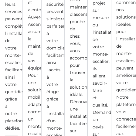
et
commen
projet
leurs
sécurité,
maintenance
alentours,
nos
sur
services
peuvent
d'ascenseurs,
Auvergne
solutions
mesure
peuvent
s'intégrer
proche
Ascenseurs
idéales
ou
compléter
parfaitement
de
assure
pour
l'installation
l'installation
à
chez
la
l'installa
de
de
votre
vous,
maintenance
de
votre
votre
domicile,
vous
de
monte-
monte-
monte-
facilitant
accompagne
vos
escaliers,
escalier,
escalier,
ainsi
pour
équipements.
peuvent
ils
facilitant
l'accès
trouver
Pour
améliore
allient
ainsi
à
la
une
votre
savoir-
votre
votre
solution
solution
quotidien
faire
quotidien
étage
idéale.
mobilité
Notre
et
grâce
grâce
Découvrez
adaptée
platefor
qualité.
à
à
une
comme
vous
Demandez
notre
l'installation
installation
un
connect
un
plateforme
d'un
facilitée
monte-
facileme
devis
dédiée.
monte-
sur
escalier,
aux
sur
escalier.