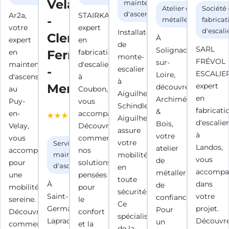
Velay
maintenance
Atelier de
Société
d'ascenseurs
Ar2a,
STAIRKAZE,
-
métallerie
fabricat
votre
expert
d'escali
Installateur
Clermont
À
expert
en
de
SARL
Solignac-
en
Ferrand
fabrication
monte-
FRÉVOL
sur-
maintenance
d'escaliers
-
escalier
ESCALIER
Loire,
d'ascenseurs
à
à
Mende
expert
découvrez
au
Coubon,
Aiguilhe,
en
Archimétal
Puy-
vous
4.3 / 5
Schindler
fabricati
&
en-
accompagne.
(35 avis
Aiguilhe
d'escalie
Bois,
Velay,
Découvrez
Google)
assure
à
votre
vous
comment
votre
Service de
Landos,
atelier
accompagne
nos
mobilité
maintenance
vous
de
pour
solutions,
d'ascenseurs
en
accompa
métallerie
une
pensées
toute
À
dans
de
mobilité
pour
sécurité.
Saint-
votre
confiance.
sereine.
le
Ce
Germain-
projet.
Pour
Découvrez
confort
spécialiste
Laprade
Découvr
un
comment
et la
de la