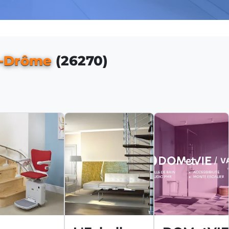
r-Drôme
(26270)