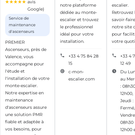
avis
notre plateforme
escalier.
Google)
dédiée au monte-
Retrouvez 
Service de
escalier et trouvez
savoir-fair
maintenance
le professionnel
notre site 
d'ascenseurs
idéal pour votre
pour facilit
installation.
votre quoti
PREMIER
Ascenseurs, près de
+33 4 75 84 28
+33 4 7
Valence, vous
15
12 49
accompagne pour
l'étude et
c-mon-
Du Lun
l'installation de votre
escalier.com
au Mer
monte-escalier.
: 08h30
Notre expertise en
12h00,
maintenance
Jeudi :
d'ascenseurs assure
Fermé,
une solution PMR
Vendred
fiable et adaptée à
08h30 
vos besoins, pour
12h00 