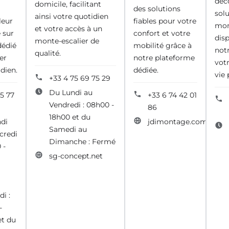
déc
domicile, facilitant
des solutions
sol
ainsi votre quotidien
leur
fiables pour votre
mon
et votre accès à un
e sur
confort et votre
disp
monte-escalier de
dédié
mobilité grâce à
not
qualité.
er
notre plateforme
votr
dien.
dédiée.
vie
+33 4 75 69 75 29
Du Lundi au
5 77
+33 6 74 42 01
Vendredi : 08h00 -
86
18h00 et du
di
jdimontage.com
Samedi au
credi
Dimanche : Fermé
 -
sg-concept.net
i :
-
et du