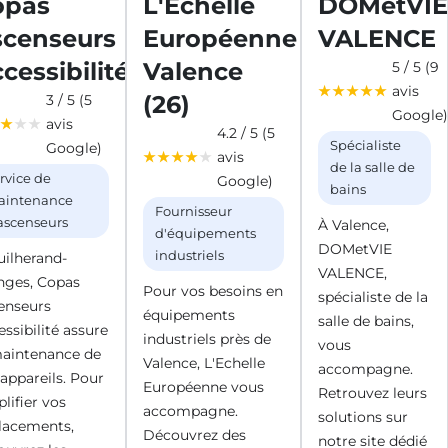
opas
L'Echelle
DOMetVI
scenseurs
Européenne
VALENCE
cessibilité
Valence
5 / 5 (9
avis
(26)
3 / 5 (5
Google
avis
4.2 / 5 (5
Spécialiste
Google)
avis
de la salle de
rvice de
Google)
bains
aintenance
Fournisseur
ascenseurs
À Valence,
d'équipements
DOMetVIE
industriels
uilherand-
VALENCE,
nges, Copas
Pour vos besoins en
spécialiste de la
enseurs
équipements
salle de bains,
ssibilité assure
industriels près de
vous
maintenance de
Valence, L'Echelle
accompagne.
 appareils. Pour
Européenne vous
Retrouvez leurs
lifier vos
accompagne.
solutions sur
lacements,
Découvrez des
notre site dédié