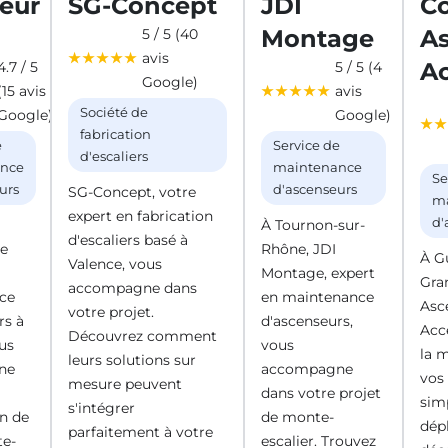
teur
SG-Concept
JDI
C
Montage
A
5 / 5 (40
avis
Ac
4.7 / 5
5 / 5 (4
Google)
(15 avis
avis
Société de
Google)
Google)
fabrication
e
Service de
d'escaliers
nce
maintenance
Se
urs
d'ascenseurs
SG-Concept, votre
m
expert en fabrication
d'
À Tournon-sur-
d'escaliers basé à
e
Rhône, JDI
À G
Valence, vous
Montage, expert
Gra
accompagne dans
ce
en maintenance
Asc
votre projet.
rs à
d'ascenseurs,
Acce
Découvrez comment
us
vous
la 
leurs solutions sur
ne
accompagne
vos
mesure peuvent
dans votre projet
simp
s'intégrer
on de
de monte-
dép
parfaitement à votre
te-
escalier. Trouvez