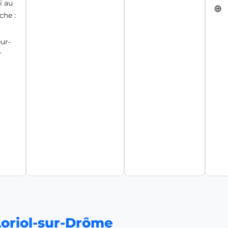
 au
he :
ur-
r
 Loriol-sur-Drôme