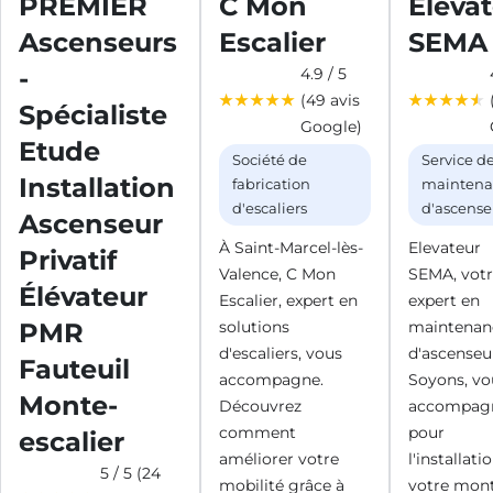
PREMIER
C Mon
Eleva
Ascenseurs
Escalier
SEMA
-
4.9 / 5
(49 avis
Spécialiste
Google)
Etude
Société de
Service d
Installation
fabrication
maintena
d'escaliers
d'ascense
Ascenseur
À Saint-Marcel-lès-
Elevateur
Privatif
Valence, C Mon
SEMA, votr
Élévateur
Escalier, expert en
expert en
PMR
solutions
maintenan
d'escaliers, vous
d'ascenseu
Fauteuil
accompagne.
Soyons, vo
Monte-
Découvrez
accompag
comment
pour
escalier
améliorer votre
l'installati
5 / 5 (24
mobilité grâce à
votre mon