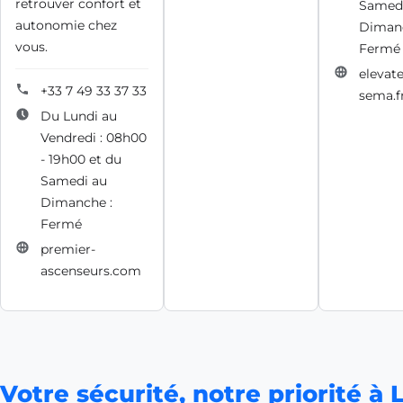
retrouver confort et
Samedi
autonomie chez
Dimanc
vous.
Fermé
elevate
+33 7 49 33 37 33
sema.f
Du Lundi au
Vendredi : 08h00
- 19h00 et du
Samedi au
Dimanche :
Fermé
premier-
ascenseurs.com
Votre sécurité, notre priorité à