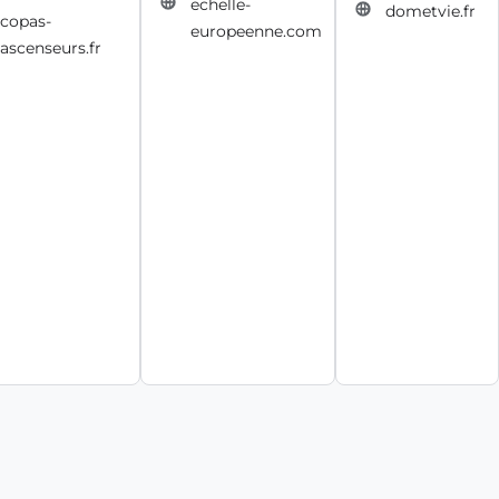
echelle-
dometvie.fr
copas-
europeenne.com
ascenseurs.fr