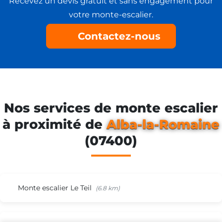
Recevez un devis gratuit et sans engagement pour
votre monte-escalier.
Contactez-nous
Nos services de monte escalier
à proximité de
Alba-la-Romaine
(07400)
Besoin d'un
monte-escalier ?
Monte escalier Le Teil
(6.8 km)