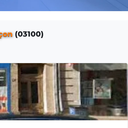
çon
(03100)