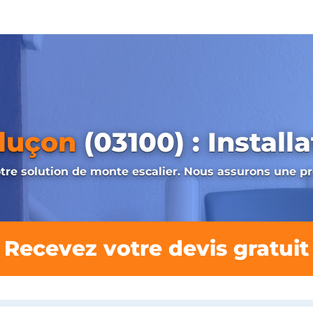
luçon
(03100) : Install
notre solution de monte escalier. Nous assurons une
Recevez votre devis gratuit