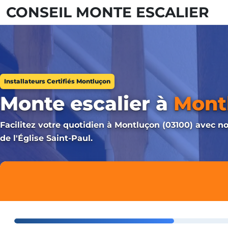
CONSEIL MONTE ESCALIER
Installateurs Certifiés Montluçon
Monte escalier à
Mont
Facilitez votre quotidien à Montluçon (03100) avec 
de l'Église Saint-Paul.