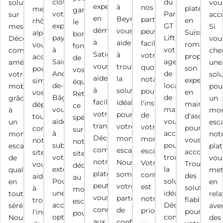
clôtures,
du
solutions
vou
expert
à
nos
plateform
meubles
garantir
votre
Parc,
sur
acc
en
Beynost,
partenaires
en
rhône-
le
expert
GT
mesure.
Si
déménagement
vous
peuvent
Suisse
alpes
bon
paysagiste
Lift,
Découvrez
vou
à
aide
faciliter
romande"
vous
fonctionnement
à
votre
comment
che
Satigny,
à
votre
propose
accompagne
de
Saint-
agence
améliorer
une
vous
trouver
quotidien,
son
pour
vos
André-
de
votre
sol
aide
la
notamment
expertise
simplifier
équipements.
de-
location
mobilité
pou
à
solution
pour
en
vos
Retrouvez
Bâgé,
de
grâce
un
faciliter
idéale
l'installation
maintenan
déplacements,
ce
vous
matériel,
à
mon
votre
pour
de
d'ascenseu
tout
spécialiste
aide
vous
un
esca
transition.
votre
votre
pour
comme
sur
à
accompagne
monte-
not
Découvrez
monte
monte-
vous
notre
notre
sublimer
pour
escalier
pla
comment
escalier.
escalier.
accompagn
site
site
votre
trouver
de
vou
notre
Nous
Votre
Trouvez
vous
dédié
extérieur.
la
qualité,
me
plateforme
sommes
confort
des
aide
au
Pour
solution
en
en
peut
votre
est
solutions
à
monte-
une
idéale.
toute
rela
vous
partenaire
notre
fiables
trouver
escalier
accessibilité
Découvrez
sérénité.
ave
connecter
de
priorité.
pour
l'installation
pour
optimale
comment
Nous
des
aux
confiance