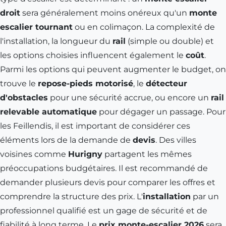
droit
sera généralement moins onéreux qu'un
monte
escalier tournant
ou en colimaçon. La complexité de
l'installation, la longueur du
rail
(simple ou double) et
les options choisies influencent également le
coût
.
Parmi les options qui peuvent augmenter le budget, on
trouve le
repose-pieds motorisé
, le
détecteur
d'obstacles
pour une sécurité accrue, ou encore un
rail
relevable automatique
pour dégager un passage. Pour
les Feillendis, il est important de considérer ces
éléments lors de la demande de
devis
. Des villes
voisines comme
Hurigny
partagent les mêmes
préoccupations budgétaires. Il est recommandé de
demander plusieurs devis pour comparer les offres et
comprendre la structure des prix. L'
installation
par un
professionnel qualifié est un gage de sécurité et de
fiabilité à long terme. Le
prix monte-escalier 2026
sera