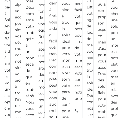
expert
GT
mesure.
Si
déménagement
vous
peuvent
Suisse
alpes
bon
paysagiste
Lift,
Découvrez
vou
à
aide
faciliter
romande"
vous
fonctionnement
à
votre
comment
che
Satigny,
à
votre
propose
accompagne
de
Saint-
agence
améliorer
une
vous
trouver
quotidien,
son
pour
vos
André-
de
votre
sol
aide
la
notamment
expertise
simplifier
équipements.
de-
location
mobilité
pou
à
solution
pour
en
vos
Retrouvez
Bâgé,
de
grâce
un
faciliter
idéale
l'installation
maintenan
déplacements,
ce
vous
matériel,
à
mon
votre
pour
de
d'ascenseu
tout
spécialiste
aide
vous
un
esca
transition.
votre
votre
pour
comme
sur
à
accompagne
monte-
not
Découvrez
monte
monte-
vous
notre
notre
sublimer
pour
escalier
pla
comment
escalier.
escalier.
accompagn
site
site
votre
trouver
de
vou
notre
Nous
Votre
Trouvez
vous
dédié
extérieur.
la
qualité,
me
plateforme
sommes
confort
des
aide
au
Pour
solution
en
en
peut
votre
est
solutions
à
monte-
une
idéale.
toute
rela
vous
partenaire
notre
fiables
trouver
escalier
accessibilité
Découvrez
sérénité.
ave
connecter
de
priorité.
pour
l'installation
pour
optimale
comment
Nous
des
aux
confiance
votre
de
un
chez
nos
vous
pro
meilleures
pour
+33
mobilité,
monte-
service
vous,
services
accompagnons
qual
solutions
une
6